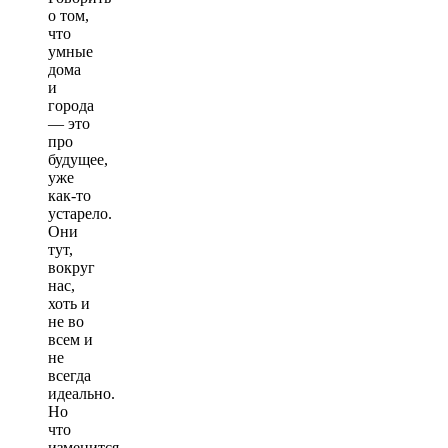
о том,
что
умные
дома
и
города
— это
про
будущее,
уже
как-то
устарело.
Они
тут,
вокруг
нас,
хоть и
не во
всем и
не
всегда
идеально.
Но
что
изменится,