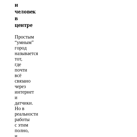
и
человек
в
центре
Простым
“умным”
город
называется
тот,
где
почти
всё
связано
через
интернет
и
датчики.
Но в
реальности
работы
с этим
полно,
и