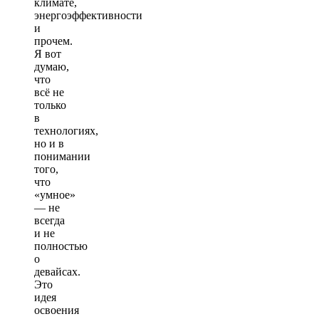
климате,
энергоэффективности
и
прочем.
Я вот
думаю,
что
всё не
только
в
технологиях,
но и в
понимании
того,
что
«умное»
— не
всегда
и не
полностью
о
девайсах.
Это
идея
освоения