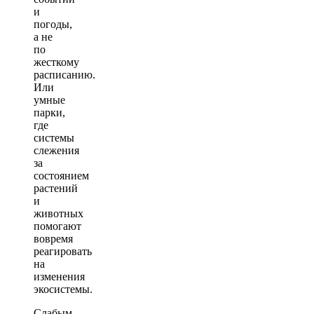
и
погоды,
а не
по
жесткому
расписанию.
Или
умные
парки,
где
системы
слежения
за
состоянием
растений
и
животных
помогают
вовремя
реагировать
на
изменения
экосистемы.
Слабым