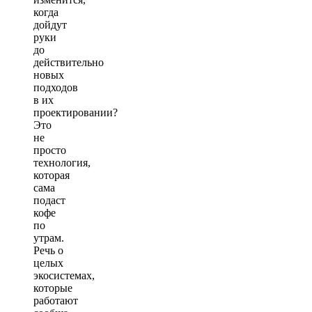
когда
дойдут
руки
до
действительно
новых
подходов
в их
проектировании?
Это
не
просто
технология,
которая
сама
подаст
кофе
по
утрам.
Речь о
целых
экосистемах,
которые
работают