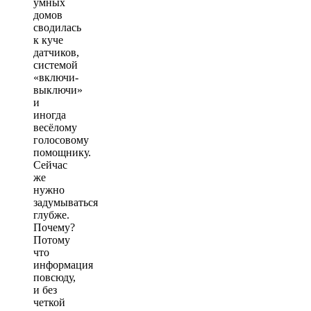
умных
домов
сводилась
к куче
датчиков,
системой
«включи-
выключи»
и
иногда
весёлому
голосовому
помощнику.
Сейчас
же
нужно
задумываться
глубже.
Почему?
Потому
что
информация
повсюду,
и без
четкой