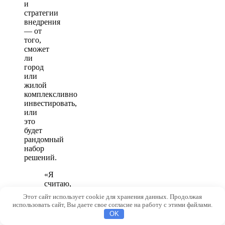
и
стратегии
внедрения
— от
того,
сможет
ли
город
или
жилой
комплексливно
инвестировать,
или
это
будет
рандомный
набор
решений.
«Я
считаю,
что
Этот сайт использует cookie для хранения данных. Продолжая
будущее
использовать сайт, Вы даете свое согласие на работу с этими файлами.
умного
OK
дома