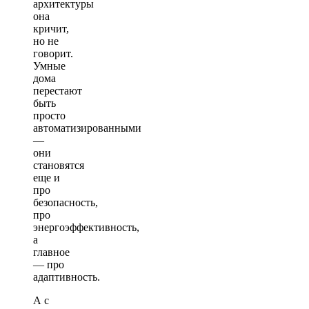
архитектуры
она
кричит,
но не
говорит.
Умные
дома
перестают
быть
просто
автоматизированными
—
они
становятся
еще и
про
безопасность,
про
энергоэффективность,
а
главное
— про
адаптивность.
А с