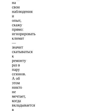
на
свои
наблюдения
и
опыт,
скажу
прямо:
игнорировать
климат
—
значит
скатываться
к
ремонту
раз в
пару
сезонов.
А об
этом
никто
не
мечтает,
когда
вкладывается
в