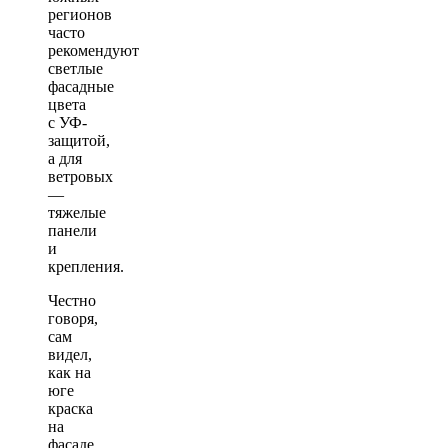
регионов
часто
рекомендуют
светлые
фасадные
цвета
с УФ-
защитой,
а для
ветровых
—
тяжелые
панели
и
крепления.
Честно
говоря,
сам
видел,
как на
юге
краска
на
фасаде