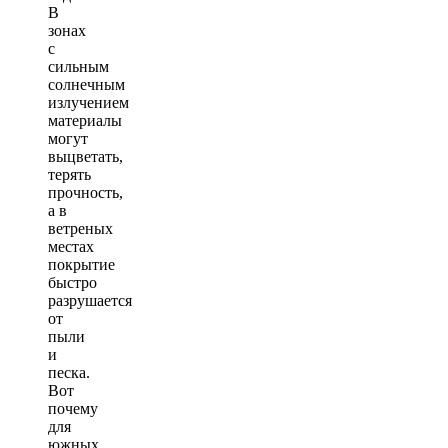
В
зонах
с
сильным
солнечным
излучением
материалы
могут
выцветать,
терять
прочность,
а в
ветреных
местах
покрытие
быстро
разрушается
от
пыли
и
песка.
Вот
почему
для
южных