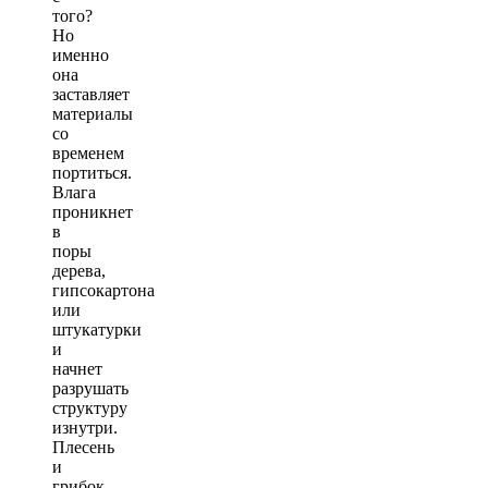
того?
Но
именно
она
заставляет
материалы
со
временем
портиться.
Влага
проникнет
в
поры
дерева,
гипсокартона
или
штукатурки
и
начнет
разрушать
структуру
изнутри.
Плесень
и
грибок