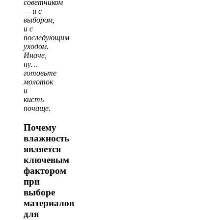
советчиком
— и с
выбором,
и с
последующим
уходом.
Иначе,
ну…
готовьте
молоток
и
кисть
почаще.
Почему
влажность
является
ключевым
фактором
при
выборе
материалов
для