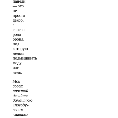
панели
— это
не
просто
декор,
а
своего
рода
броня,
под
которую
нельзя
подмешивать
моду
или
лень.
Мой
совет
простой:
делайте
домашнюю
«погоду»
своим
главным