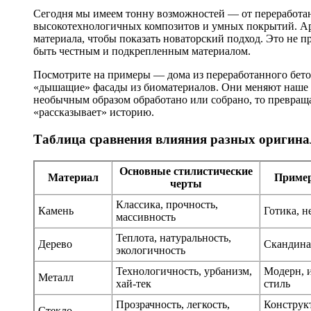
Сегодня мы имеем тонну возможностей — от переработан
высокотехнологичных композитов и умных покрытий. Ар
материала, чтобы показать новаторский подход. Это не п
быть честным и подкрепленным материалом.
Посмотрите на примеры — дома из переработанного бето
«дышащие» фасады из биоматериалов. Они меняют наше п
необычным образом обработано или собрано, то превраща
«рассказывает» историю.
Таблица сравнения влияния разных оригина
Основные стилистические
Материал
Пример
черты
Классика, прочность,
Камень
Готика, 
массивность
Теплота, натуральность,
Дерево
Скандина
экологичность
Технологичность, урбанизм,
Модерн, 
Металл
хай-тек
стиль
Прозрачность, легкость,
Конструк
Стекло