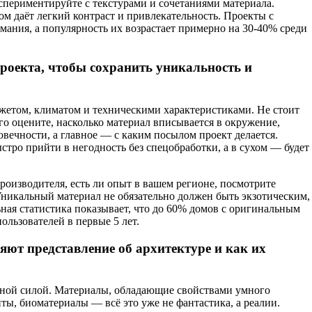
спериментируйте с текстурами и сочетаниями материала.
ом даёт легкий контраст и привлекательность. Проекты с
ания, а популярность их возрастает примерно на 30-40% среди
роекта, чтобы сохранить уникальность и
жетом, климатом и техническими характеристиками. Не стоит
ого оцените, насколько материал вписывается в окружение,
овечности, а главное — с каким посылом проект делается.
тро прийти в негодность без спецобработки, а в сухом — будет
производителя, есть ли опыт в вашем регионе, посмотрите
 Уникальный материал не обязательно должен быть экзотическим,
ая статистика показывает, что до 60% домов с оригинальным
льзователей в первые 5 лет.
ют представление об архитектуре и как их
ной силой. Материалы, обладающие свойствами умного
ты, биоматериалы — всё это уже не фантастика, а реалии.