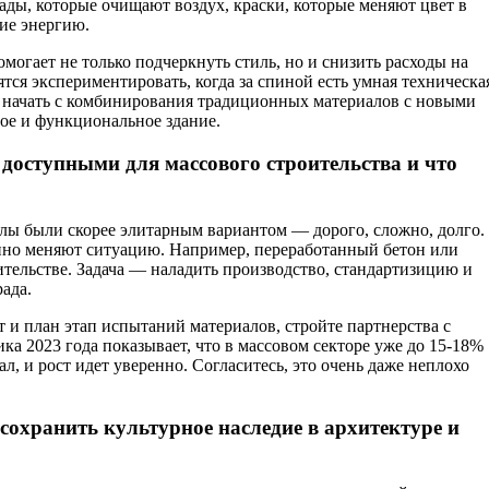
ады, которые очищают воздух, краски, которые меняют цвет в
ие энергию.
могает не только подчеркнуть стиль, но и снизить расходы на
тся экспериментировать, когда за спиной есть умная техническа
 начать с комбинирования традиционных материалов с новыми
ое и функциональное здание.
оступными для массового строительства и что
лы были скорее элитарным вариантом — дорого, сложно, долго.
нно меняют ситуацию. Например, переработанный бетон или
тельстве. Задача — наладить производство, стандартизицию и
ада.
и план этап испытаний материалов, стройте партнерства с
а 2023 года показывает, что в массовом секторе уже до 15-18%
, и рост идет уверенно. Согласитесь, это очень даже неплохо
охранить культурное наследие в архитектуре и