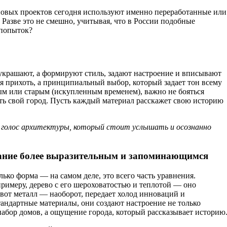
овых проектов сегодня используют именно переработанные или
Разве это не смешно, учитывая, что в России подобные
 попыток?
украшают, а формируют стиль, задают настроение и вписывают
ная прихоть, а принципиальный выбор, который задает тон всему
овым или старым (искупленным временем), важно не бояться
ть свой город. Пусть каждый материал расскажет свою историю
голос архитектуры, который стоит услышать и осознанно
ание более выразительным и запоминающимся
олько форма — на самом деле, это всего часть уравнения.
римеру, дерево с его шероховатостью и теплотой — оно
 вот металл — наоборот, передает холод инноваций и
андартные материалы, они создают настроение не только
 набор домов, а ощущение города, который рассказывает историю