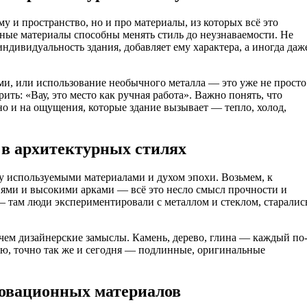
му и пространство, но и про материалы, из которых всё это
ьные материалы способны менять стиль до неузнаваемости. Не
 индивидуальность здания, добавляет ему характера, а иногда даж
ми, или использование необычного металла — это уже не просто
ть: «Вау, это место как ручная работа». Важно понять, что
но и на ощущения, которые здание вызывает — тепло, холод,
 в архитектурных стилях
у используемыми материалами и духом эпохи. Возьмем, к
ями и высокими арками — всё это несло смысл прочности и
— там люди экспериментировали с металлом и стеклом, старалис
 чем дизайнерские замыслы. Камень, дерево, глина — каждый по
ю, точно так же и сегодня — подлинные, оригинальные
новационных материалов