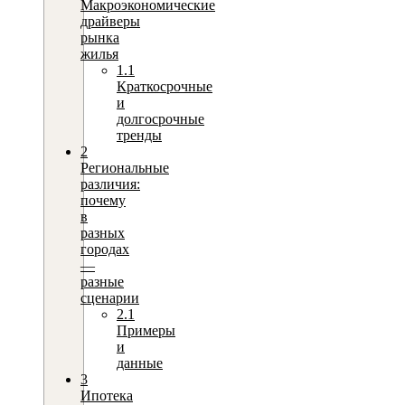
Макроэкономические
драйверы
рынка
жилья
1.1
Краткосрочные
и
долгосрочные
тренды
2
Региональные
различия:
почему
в
разных
городах
—
разные
сценарии
2.1
Примеры
и
данные
3
Ипотека