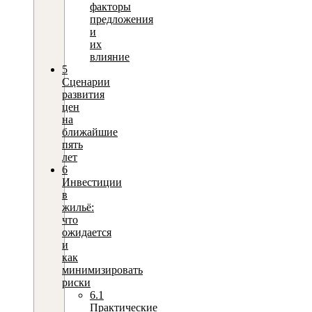
факторы
предложения
и
их
влияние
5
Сценарии
развития
цен
на
ближайшие
пять
лет
6
Инвестиции
в
жильё:
что
ожидается
и
как
минимизировать
риски
6.1
Практические