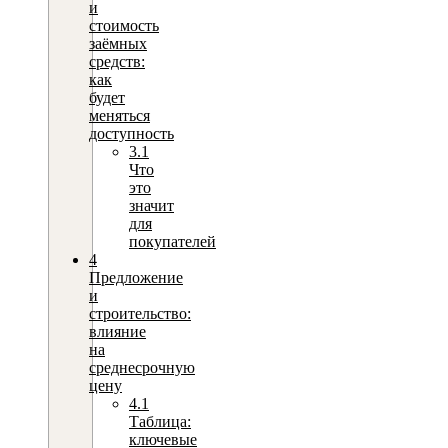
и
стоимость
заёмных
средств:
как
будет
меняться
доступность
3.1
Что
это
значит
для
покупателей
4
Предложение
и
строительство:
влияние
на
среднесрочную
цену
4.1
Таблица:
ключевые