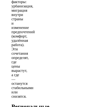
факторы:
урбанизация,
миграция
внутри
страны
и
изменение
предпочтений
(комфорт,
удалённая
работа).
Эти
сочетания
определят,
где
цены
вырастут,
а где
—
останутся
стабильными
или
снизятся.
Региональные