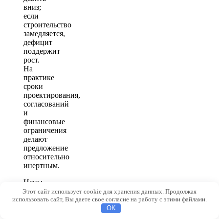
вниз;
если
строительство
замедляется,
дефицит
поддержит
рост.
На
практике
сроки
проектирования,
согласований
и
финансовые
ограничения
делают
предложение
относительно
инертным.
Цены
на
Этот сайт использует cookie для хранения данных. Продолжая
использовать сайт, Вы даете свое согласие на работу с этими файлами.
строительные
материалы
OK
и