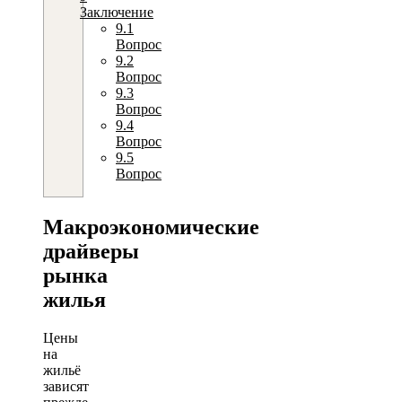
Заключение
9.1
Вопрос
9.2
Вопрос
9.3
Вопрос
9.4
Вопрос
9.5
Вопрос
Макроэкономические
драйверы
рынка
жилья
Цены
на
жильё
зависят