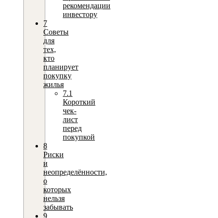
рекомендации
инвестору
7
Советы
для
тех,
кто
планирует
покупку
жилья
7.1
Короткий
чек-
лист
перед
покупкой
8
Риски
и
неопределённости,
о
которых
нельзя
забывать
9