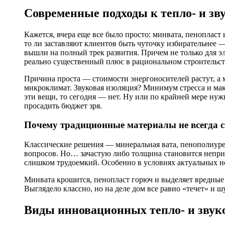
Современные подходы к тепло- и зв
Кажется, вчера еще все было просто: минвата, пенопласт 
то ли заставляют клиентов быть чуточку избирательнее
вышли на полный трек развития. Причем не только для эл
реально существенный плюс в рациональном строительст
Причина проста — стоимости энергоносителей растут, а м
микроклимат. Звуковая изоляция? Минимум стресса и мак
эти вещи, то сегодня — нет. Ну или по крайней мере ну
просадить бюджет зря.
Почему традиционные материалы не всегда 
Классические решения — минеральная вата, пенополиуре
вопросов. Но… зачастую либо толщина становится неприе
слишком трудоемкий. Особенно в условиях актуальных н
Минвата крошится, пенопласт горюч и выделяет вредные в
Выглядело классно, но на деле дом все равно «течет» и ш
Виды инновационных тепло- и звук