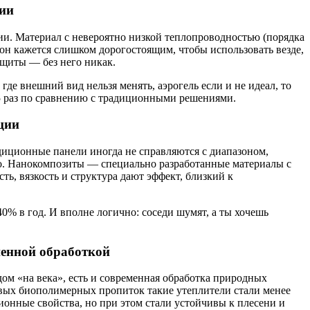
ции
ии. Материал с невероятно низкой теплопроводностью (порядка
, он кажется слишком дорогостоящим, чтобы использовать везде,
щиты — без него никак.
де внешний вид нельзя менять, аэрогель если и не идеал, то
3-5 раз по сравнению с традиционными решениями.
ции
адиционные панели иногда не справляются с диапазоном,
о. Нанокомпозиты — специально разработанные материалы с
ть, вязкость и структура дают эффект, близкий к
0% в год. И вполне логично: соседи шумят, а ты хочешь
енной обработкой
 дом «на века», есть и современная обработка природных
овых биополимерных пропиток такие утеплители стали менее
ионные свойства, но при этом стали устойчивы к плесени и