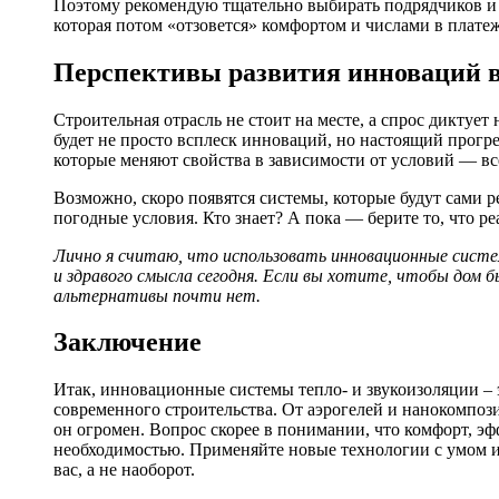
Поэтому рекомендую тщательно выбирать подрядчиков и 
которая потом «отзовется» комфортом и числами в плате
Перспективы развития инноваций в
Строительная отрасль не стоит на месте, а спрос диктует
будет не просто всплеск инноваций, но настоящий прогр
которые меняют свойства в зависимости от условий — все
Возможно, скоро появятся системы, которые будут сами 
погодные условия. Кто знает? А пока — берите то, что р
Лично я считаю, что использовать инновационные систем
и здравого смысла сегодня. Если вы хотите, чтобы дом 
альтернативы почти нет.
Заключение
Итак, инновационные системы тепло- и звукоизоляции – 
современного строительства. От аэрогелей и нанокомпо
он огромен. Вопрос скорее в понимании, что комфорт, эф
необходимостью. Применяйте новые технологии с умом и
вас, а не наоборот.