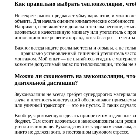
Как правильно выбрать теплоизоляцию, что
Не секрет: рынок предлагает уйму вариантов, и можно ле
объекта. Для начала оцените климатические особенности 
Например, если живёте в довольно теплом регионе, смыс
вложиться в качественную минвату или утеплитель с про
инновационные решения оправдаются быстро — счета за о
Важно: всегда ищите реальные тесты и отзывы, а не тол
— правильно установленный типичный утеплитель часто
монтажом. Мой опыт — не пытайтесь угадать с материало
возьмите допустимый запас по теплоизоляции, чтобы не з
Можно ли сэкономить на звукоизоляции, что
длительной дистанции?
Звукоизоляция не всегда требует супердорогих материало
звука и плотность конструкций обеспечивают приемлемы
или уличный транспорт — это не пустяк. В таких случая
Вообще, я рекомендую сделать приоритетом отдельные з
бюджет. Там стоит вложиться в нанокомпозиты или рез
утеплить попроще. Руководствуйтесь здравым смыслом, а
никто не должен жить в постоянном шумовом стрессе.