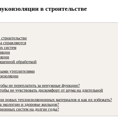
вукоизоляции в строительстве
 строительстве
а справляются
х систем
ляции
ляции
чшенной обработкой
ными утеплителями
коизоляции
тобы не переплатить за ненужные функции?
тобы не чувствовать дискомфорт от шума на длительной
ии новых теплоизоляционных материалов и как их избежать?
 экологию и здоровье жильцов?
ционных систем на долгие годы?