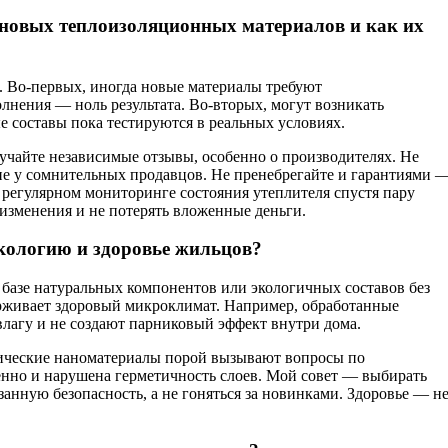
 новых теплоизоляционных материалов и как их
. Во-первых, иногда новые материалы требуют
нения — ноль результата. Во-вторых, могут возникать
составы пока тестируются в реальных условиях.
зучайте независимые отзывы, особенно о производителях. Не
 не у сомнительных продавцов. Не пренебрегайте и гарантиями 
о регулярном мониторинге состояния утеплителя спустя пару
 изменения и не потерять вложенные деньги.
кологию и здоровье жильцов?
базе натуральных компонентов или экологичных составов без
рживает здоровый микроклимат. Например, обработанные
лагу и не создают парниковый эффект внутри дома.
ические наноматериалы порой вызывают вопросы по
енно и нарушена герметичность слоев. Мой совет — выбирать
анную безопасность, а не гоняться за новинками. Здоровье — н