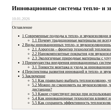
Инновационные системы тепло- и з
10.01.2026
Оглавление
1
Современные подходы к тепло- и звукоизоляции в
1.1
Почему традиционные материалы не всегд
2
Виды инновационных тепло- и звукоизоляционны
2.1
Аэрогели – фронтир технологий теплоизо
2.2
Нанокомпозитные покрытия для звукоизо
2.3
Экологичные природные материалы с улу
3
Преимущества внедрения инновационных систем
3.1
Тонкости монтажа и ухода за инновацион
4
Перспективы развития инноваций в тепло- и зву
5
Заключение
5.1
Как правильно выбрать теплоизоляцию, ч
5.2
Можно ли сэкономить на звукоизоляции, ч
дистанции?
5.3
Какие существуют риски при использован
5.4
Как инновационные технологии влияют на
5.5
Как сохранить эффективность теплоизоля