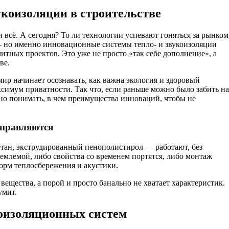
укоизоляции в строительстве
и всё. А сегодня? То ли технологии успевают гоняться за рынком
 — но именно инновационные системы тепло- и звукоизоляции
итных проектов. Это уже не просто «так себе дополнение», а
ве.
ир начинает осознавать, как важна экология и здоровый
симум приватности. Так что, если раньше можно было забить на
жно понимать, в чем преимущества инноваций, чтобы не
справляются
тан, экструдированный пенополистирол — работают, без
млемой, либо свойства со временем портятся, либо монтаж
орм теплосбережения и акустики.
ещества, а порой и просто банально не хватает характеристик.
умит.
оизоляционных систем