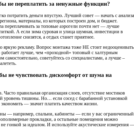
бы не переплатить за ненужные функции?
гко потратить деньги впустую. Лучший совет — начать с анализ
региона, материалы, из которых построен дом, и бюджет.
ла переплачивать за топовые аэрогели почти нет — лучше
питкой. А если зима суровая и улица шумная, инвестиции в
топление снизятся, а отдых станет приятнее.
ько яркую рекламу. Вопрос монтажа тоже НЕ стоит недооценивать
 работает лучше, чем «проходной» топовый с халтурным
м самостоятельно, советуйтесь со специалистами, а лучше –
алететь.
бы не чувствовать дискомфорт от шума на
в. Часто правильная организация слоев, отсутствие мостиков
й уровень тишины. Но… если сосед с барабанной установкой
х экономить — значит платить качеством жизни.
оны — например, спальни, кабинеты — если у вас ограниченный
инополимерные прокладки, а остальные помещения можно
 не гонкой за идеалом. И используйте акустические измерения 