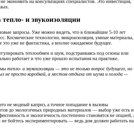
не экономить на консультациях специалистов. Это инвестиция,
жках.
 тепло- и звукоизоляции
 новые запросы. Уже можно видеть, что в ближайшие 5-10 лет
есс. Космические технологии, микроизоляция, умные материалы,
 это уже не фантастика, а вполне ожидаемое будущее.
регулировать теплообмен и шум, подстраиваясь под сезоны или
еально работает и что уже прошло испытания на практике.
ы тепло- и звукоизоляции — это не только вопрос будущего, но
был не просто коробкой, а местом отдыха от шума и холода —
это не модный каприз, а точное попадание в вызовы
зитов до экологичных природных материалов — выбор уже есть и
фективность и экологичность постепенно становятся не опцией, 
 не бойтесь экспериментировать — ведь дом должен работать на