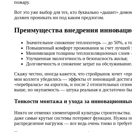
пожару.
Вот это уже выбор для тех, кто буквально «дышит» домо
должен проникать ни под каким предлогом.
Преимущества внедрения инноваци
Значительное снижение теплопотерь — до 50%, а то
Повышенный комфорт проживания за счет лучшей з
Минимизация толщины теплоизоляционных слоев 
Улучшенная экологичность и безопасность жилья;
Долговечность и снижение затрат на обслуживание
Скажу честно, иногда кажется, что стройрынок хочет «пр
мои коллеги убедились — эффекты от инноваций достига
«перебралась» на аэрогель, и после 2 отопительных сезон
выше, но окупаемость — штука реальная и достаточно бы
Тонкости монтажа и ухода за инновационны
Никто не отменял элементарной культуры строительства.
даже самые крутые системы потеряют функции. Нужна по
распределение нагрузок — все ведь очень тонко и требу