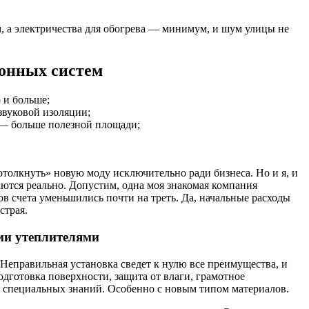
м, а электричества для обогрева — минимум, и шум улицы не
онных систем
 и больше;
вуковой изоляции;
— больше полезной площади;
.
отолкнуть» новую моду исключительно ради бизнеса. Но и я, и
ются реально. Допустим, одна моя знакомая компания
ов счета уменьшились почти на треть. Да, начальные расходы
страя.
ми утеплителями
 Неправильная установка сведет к нулю все преимущества, и
дготовка поверхности, защита от влаги, грамотное
ет специальных знаний. Особенно с новым типом материалов.