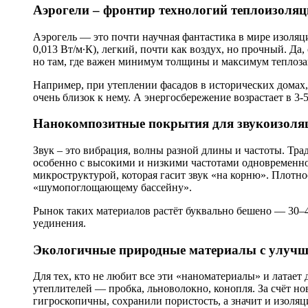
Аэрогели – фронтир технологий теплоизоля
Аэрогель — это почти научная фантастика в мире изоляц
0,013 Вт/м∙К), легкий, почти как воздух, но прочный. Да
но там, где важен минимум толщины и максимум теплоза
Например, при утеплении фасадов в исторических домах, г
очень близок к нему. А энергосбережение возрастает в 
Нанокомпозитные покрытия для звукоизоля
Звук – это вибрация, волны разной длины и частоты. Тр
особенно с высокими и низкими частотами одновременн
микроструктурой, которая гасит звук «на корню». Плотнос
«шумопоглощающему бассейну».
Рынок таких материалов растёт буквально бешено — 30–4
уединения.
Экологичные природные материалы с улучш
Для тех, кто не любит все эти «наноматериалы» и латает
утеплителей — пробка, льноволокно, конопля. За счёт н
гигроскопичны, сохранили пористость, а значит и изоляц