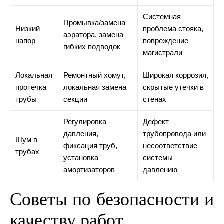
Системная
Промывка/замена
Низкий
проблема стояка,
аэратора, замена
напор
повреждение
гибких подводок
магистрали
Локальная
Ремонтный хомут,
Широкая коррозия,
протечка
локальная замена
скрытые утечки в
трубы
секции
стенах
Регулировка
Дефект
давления,
трубопровода или
Шум в
фиксация труб,
несоответствие
трубах
установка
системы
амортизаторов
давлению
Советы по безопасности и
качеству работ