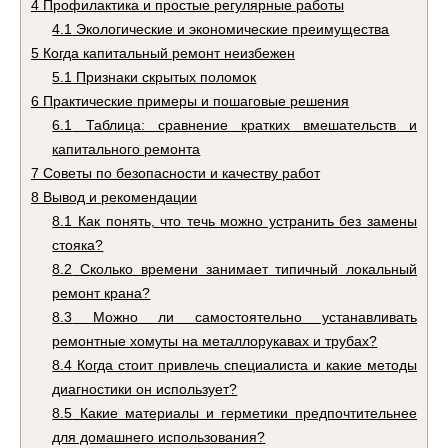
4
Профилактика и простые регулярные работы
4.1
Экологические и экономические преимущества
5
Когда капитальный ремонт неизбежен
5.1
Признаки скрытых поломок
6
Практические примеры и пошаговые решения
6.1
Таблица: сравнение кратких вмешательств и
капитального ремонта
7
Советы по безопасности и качеству работ
8
Вывод и рекомендации
8.1
Как понять, что течь можно устранить без замены
стояка?
8.2
Сколько времени занимает типичный локальный
ремонт крана?
8.3
Можно ли самостоятельно устанавливать
ремонтные хомуты на металлорукавах и трубах?
8.4
Когда стоит привлечь специалиста и какие методы
диагностики он использует?
8.5
Какие материалы и герметики предпочтительнее
для домашнего использования?