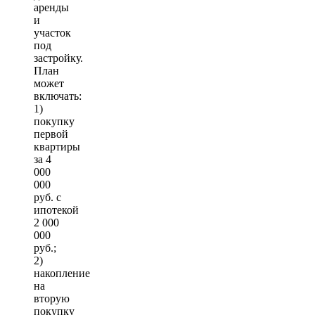
аренды
и
участок
под
застройку.
План
может
включать:
1)
покупку
первой
квартиры
за 4
000
000
руб. с
ипотекой
2 000
000
руб.;
2)
накопление
на
вторую
покупку