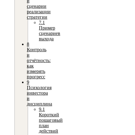
и
сценарии
реализации
стратегии
7.1
Пример
сценариев
выхода
8
Контроль
и
отчётность:
как
измерять
прогресс
9
Психология
инвестора
и
дисциплина
9.1
Короткий
пошаговый
план
действий