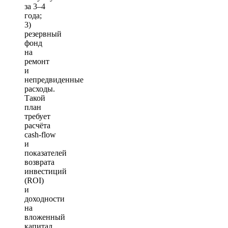
за 3–4
года;
3)
резервный
фонд
на
ремонт
и
непредвиденные
расходы.
Такой
план
требует
расчёта
cash‑flow
и
показателей
возврата
инвестиций
(ROI)
и
доходности
на
вложенный
капитал