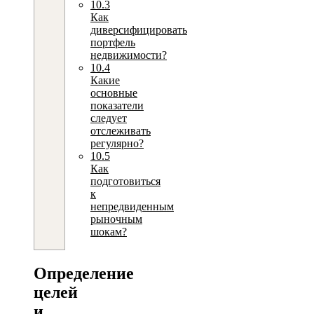
10.3
Как
диверсифицировать
портфель
недвижимости?
10.4
Какие
основные
показатели
следует
отслеживать
регулярно?
10.5
Как
подготовиться
к
непредвиденным
рыночным
шокам?
Определение
целей
и