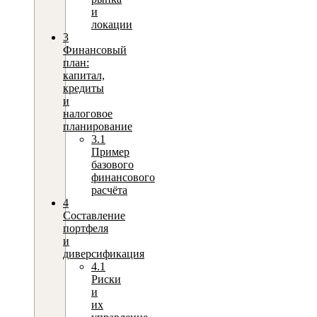
и
локации
3
Финансовый
план:
капитал,
кредиты
и
налоговое
планирование
3.1
Пример
базового
финансового
расчёта
4
Составление
портфеля
и
диверсификация
4.1
Риски
и
их