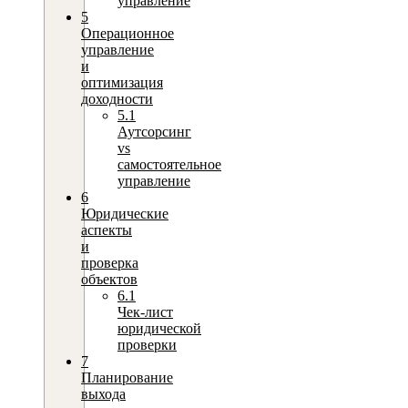
управление
5
Операционное
управление
и
оптимизация
доходности
5.1
Аутсорсинг
vs
самостоятельное
управление
6
Юридические
аспекты
и
проверка
объектов
6.1
Чек‑лист
юридической
проверки
7
Планирование
выхода