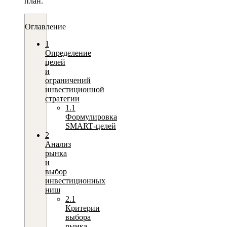
план.
Оглавление
1
Определение
целей
и
ограничений
инвестиционной
стратегии
1.1
Формулировка
SMART‑целей
2
Анализ
рынка
и
выбор
инвестиционных
ниш
2.1
Критерии
выбора
рынка