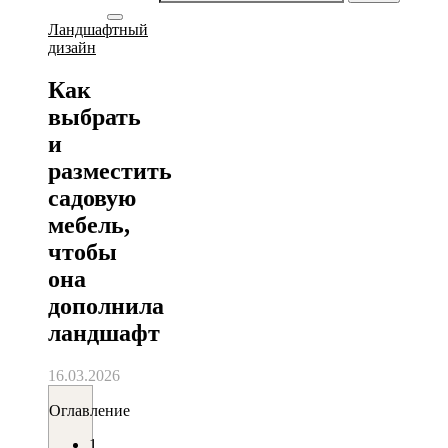
Ландшафтный
дизайн
Как
выбрать
и
разместить
садовую
мебель,
чтобы
она
дополнила
ландшафт
16.03.2026
Оглавление
1