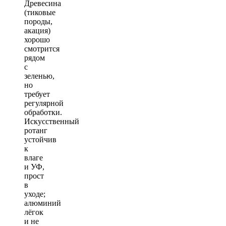
Древесина
(тиковые
породы,
акация)
хорошо
смотрится
рядом
с
зеленью,
но
требует
регулярной
обработки.
Искусственный
ротанг
устойчив
к
влаге
и УФ,
прост
в
уходе;
алюминий
лёгок
и не