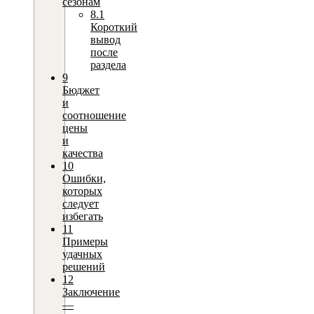
сезонам
8.1
Короткий
вывод
после
раздела
9
Бюджет
и
соотношение
цены
и
качества
10
Ошибки,
которых
следует
избегать
11
Примеры
удачных
решений
12
Заключение
—