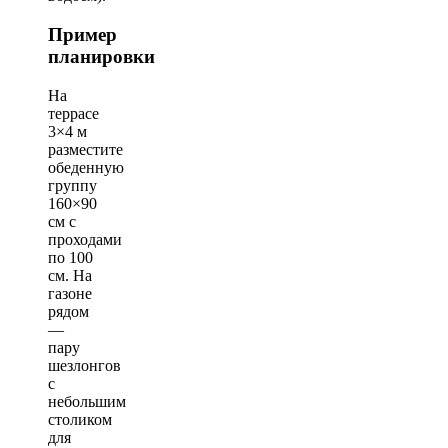
Пример
планировки
На
террасе
3×4 м
разместите
обеденную
группу
160×90
см с
проходами
по 100
см. На
газоне
рядом
—
пару
шезлонгов
с
небольшим
столиком
для