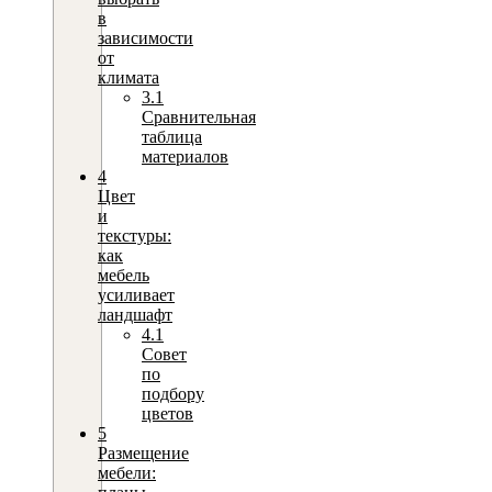
в
зависимости
от
климата
3.1
Сравнительная
таблица
материалов
4
Цвет
и
текстуры:
как
мебель
усиливает
ландшафт
4.1
Совет
по
подбору
цветов
5
Размещение
мебели: