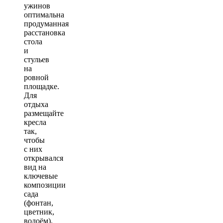
ужинов
оптимальна
продуманная
расстановка
стола
и
стульев
на
ровной
площадке.
Для
отдыха
размещайте
кресла
так,
чтобы
с них
открывался
вид на
ключевые
композиции
сада
(фонтан,
цветник,
водоём).