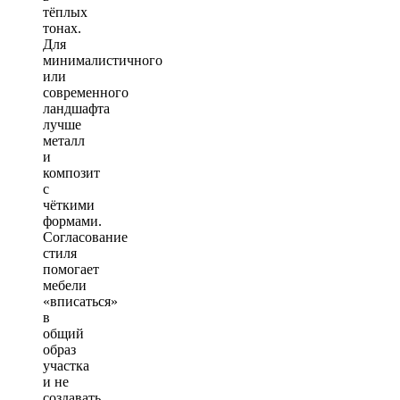
тёплых
тонах.
Для
минималистичного
или
современного
ландшафта
лучше
металл
и
композит
с
чёткими
формами.
Согласование
стиля
помогает
мебели
«вписаться»
в
общий
образ
участка
и не
создавать