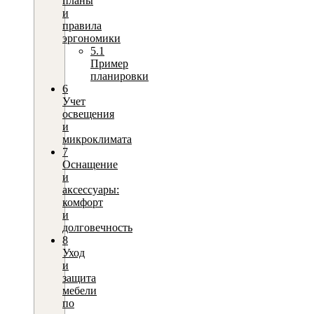
планы
и
правила
эргономики
5.1
Пример
планировки
6
Учет
освещения
и
микроклимата
7
Оснащение
и
аксессуары:
комфорт
и
долговечность
8
Уход
и
защита
мебели
по