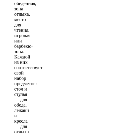
обеденная,
зона
отдыха,
место
для
чтения,
игровая
или
барбекю-
зона.
Каждой
из них
соответствует
свой
набор
предметов:
стол и
стулья
— для
обеда,
лежаки
и
кресла
— для
отдыха,