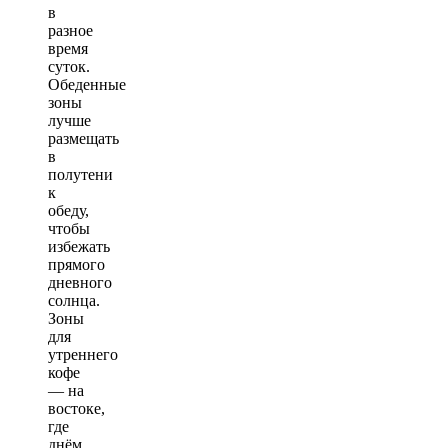
в
разное
время
суток.
Обеденные
зоны
лучше
размещать
в
полутени
к
обеду,
чтобы
избежать
прямого
дневного
солнца.
Зоны
для
утреннего
кофе
— на
востоке,
где
днём