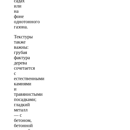
садах
или
на
фоне
однотонного
газона.
Текстуры
также
важны:
грубая
фактура
дерева
сочетается
с
естественными
камнями
и
травянистыми
посадками;
гладкий
металл
— с
бетоном,
бетонной