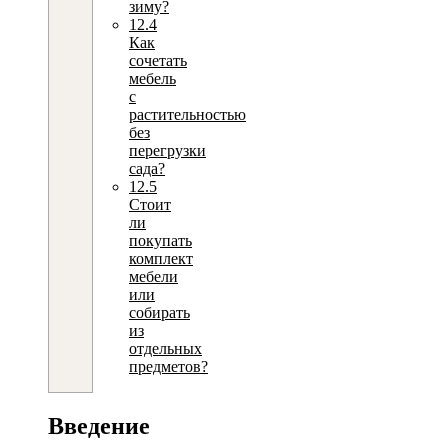
зиму?
12.4
Как
сочетать
мебель
с
растительностью
без
перегрузки
сада?
12.5
Стоит
ли
покупать
комплект
мебели
или
собирать
из
отдельных
предметов?
Введение