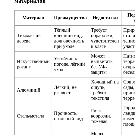
материалов
Под
Материал
Преимущества
Недостатки
Тёплый
Требует
Прир
Тик/массив
внешний вид,
обработки,
стили
дерева
долговечность
чувствителен
тени
при уходе
к влаге
участ
Может
Пати
Устойчив к
Искусственный
выцветать
терра
погоде, лёгкий
ротанг
без УФ-
откр
уход
защиты
бесед
Холодный на
Совр
Лёгкий, не
ощупь,
сады,
Алюминий
ржавеет
требует
прип
текстиля
терр
Горо
Риск
Прочность,
ланд
Сталь/металл
коррозии,
стильный вид
каме
тяжёлая
площ
Менее