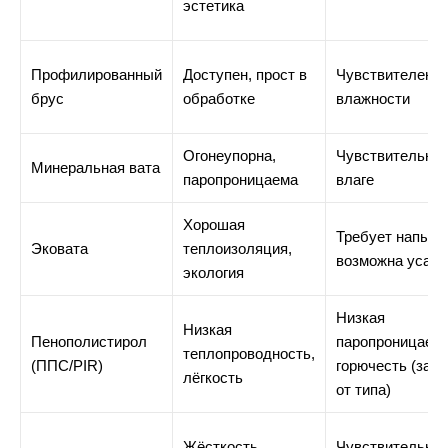
эстетика
Профилированный
Доступен, прост в
Чувствителен к
брус
обработке
влажности
Огонеупорна,
Чувствительна 
Минеральная вата
паропроницаема
влагe
Хорошая
Требует напыле
Эковата
теплоизоляция,
возможна усадк
экология
Низкая
Низкая
Пенополистирол
паропроницаемо
теплопроводность,
(ППС/PIR)
горючесть (зави
лёгкость
от типа)
Жёсткость,
Чувствительна 