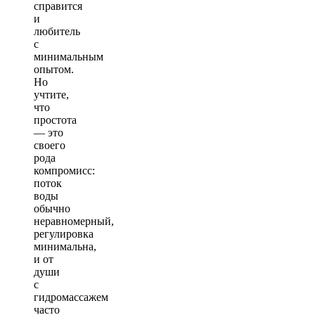
справится
и
любитель
с
минимальным
опытом.
Но
учтите,
что
простота
— это
своего
рода
компромисс:
поток
воды
обычно
неравномерный,
регулировка
минимальна,
и от
души
с
гидромассажем
часто