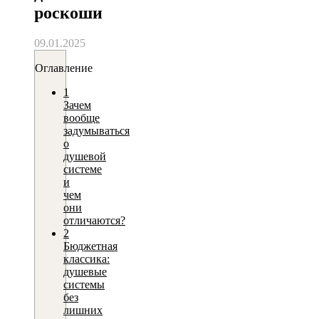
роскоши
09.01.2025
Оглавление
1
Зачем
вообще
задумываться
о
душевой
системе
и
чем
они
отличаются?
2
Бюджетная
классика:
душевые
системы
без
лишних