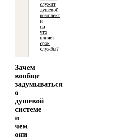
служит
душевой
комплект
и
на
что
влияет
срок
службы?
Зачем
вообще
задумываться
о
душевой
системе
и
чем
они