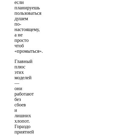
если
планируешь
пользоваться
душем
по-
настоящему,
а не
просто
чтоб
«промыться».
Главный
плюс
этих
моделей
—
они
работают
без
сбоев
и
лишних
хлопот.
Гораздо
приятней