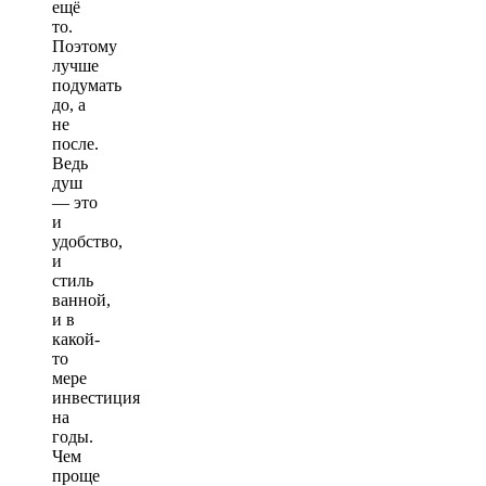
ещё
то.
Поэтому
лучше
подумать
до, а
не
после.
Ведь
душ
— это
и
удобство,
и
стиль
ванной,
и в
какой-
то
мере
инвестиция
на
годы.
Чем
проще