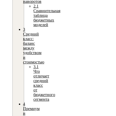
наворотов
2.1
Сравнительная
таблица
бюджетных
моделей
3
Средний
класс:
баланс
между
удобством
и
стоимостью
3.1
Что
отличает
средний
класс
от
бюджетного
сегмента
4
Премиум
и