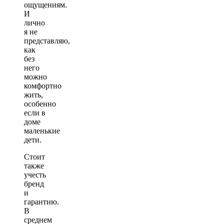
ощущениям.
И
лично
я не
представляю,
как
без
него
можно
комфортно
жить,
особенно
если в
доме
маленькие
дети.
Стоит
также
учесть
бренд
и
гарантию.
В
среднем