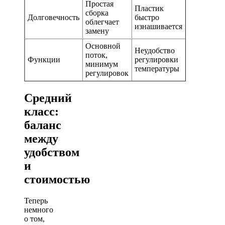
Простая
Пластик
сборка
Долговечность
быстро
облегчает
изнашивается
замену
Основной
Неудобство
поток,
Функции
регулировки
минимум
температуры
регулировок
Средний
класс:
баланс
между
удобством
и
стоимостью
Теперь
немного
о том,