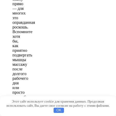
прямо
— для
многих
это
оправданная
роскошь.
Вспомните
хотя
бы,
как
приятно
подвергать
мышцы
массажу
после
долгого
рабочего
дня
или
просто
расслабиться
Этот сайт использует cookie для хранения данных. Продолжая
под
использовать сайт, Вы даете свое согласие на работу с этими файлами.
тропическим
OK
душем.
Большинство