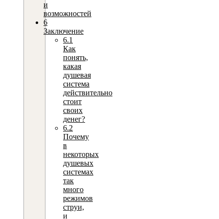
и
возможностей
6
Заключение
6.1
Как
понять,
какая
душевая
система
действительно
стоит
своих
денег?
6.2
Почему
в
некоторых
душевых
системах
так
много
режимов
струи,
и