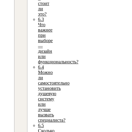
стоит
ли
это?
6.3
Что
важнее
при
выборе
—
дизайн
или
функциональность?
6.4
Можно
ли
самостоятельно
установить
душевую
систему
или
лучше
вызвать
специалиста?
6.5
Сколько