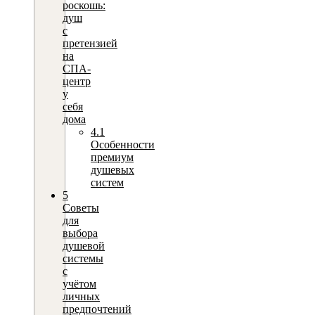
роскошь:
душ
с
претензией
на
СПА-
центр
у
себя
дома
4.1
Особенности
премиум
душевых
систем
5
Советы
для
выбора
душевой
системы
с
учётом
личных
предпочтений