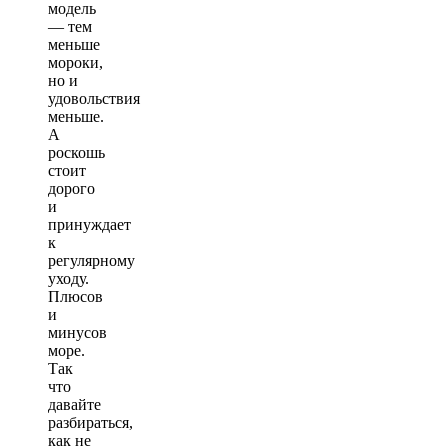
модель
— тем
меньше
мороки,
но и
удовольствия
меньше.
А
роскошь
стоит
дорого
и
принуждает
к
регулярному
уходу.
Плюсов
и
минусов
море.
Так
что
давайте
разбираться,
как не