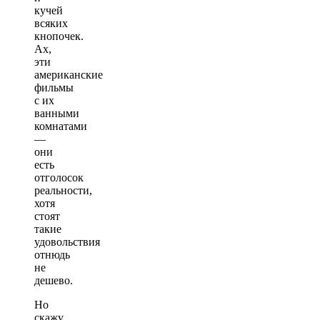
кучей
всяких
кнопочек.
Ах,
эти
американские
фильмы
с их
ванными
комнатами
—
они
есть
отголосок
реальности,
хотя
стоят
такие
удовольствия
отнюдь
не
дешево.
Но
скажу